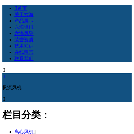

首页
关于六海
产品展示
六海资讯
六海风采
荣誉资质
技术知识
在线留言
联系我们


贯流风机

栏目分类：
离心风机
